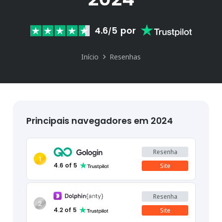
4.6
5
por
/
Início
Resenhas
Principais navegadores em 2024
Resenha
1
4.6
of 5
Site
Resenha
2
4.2
of 5
Site