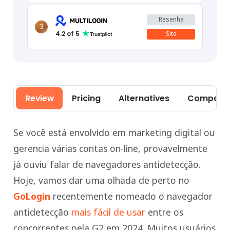
Resenha
3
4.2
of 5
Site
Review
Pricing
Alternatives
Comparis
Se você está envolvido em marketing digital ou
gerencia várias contas on-line, provavelmente
já ouviu falar de navegadores antidetecção.
Hoje, vamos dar uma olhada de perto no
GoLogin
recentemente nomeado o navegador
antidetecção
mais fácil de usar
entre os
concorrentes pela G2 em 2024. Muitos usuários