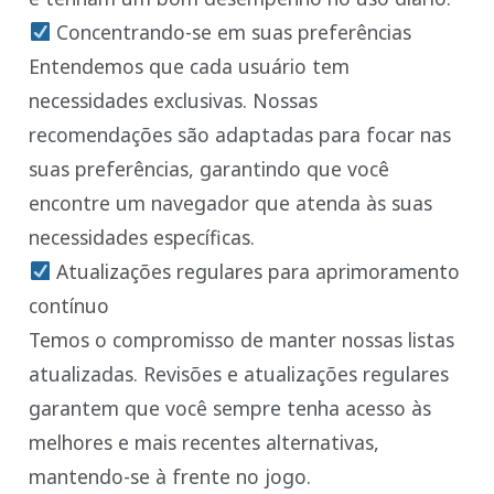
Concentrando-se em suas preferências
Entendemos que cada usuário tem
necessidades exclusivas. Nossas
recomendações são adaptadas para focar nas
suas preferências, garantindo que você
encontre um navegador que atenda às suas
necessidades específicas.
Atualizações regulares para aprimoramento
contínuo
Temos o compromisso de manter nossas listas
atualizadas. Revisões e atualizações regulares
garantem que você sempre tenha acesso às
melhores e mais recentes alternativas,
mantendo-se à frente no jogo.