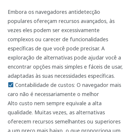
Embora os navegadores antidetecção
populares ofereçam recursos avançados, às
vezes eles podem ser excessivamente
complexos ou carecer de funcionalidades
específicas de que você pode precisar. A
exploração de alternativas pode ajudar você a
encontrar opções mais simples e fáceis de usar,
adaptadas às suas necessidades específicas.
Contabilidade de custos: O navegador mais
caro não é necessariamente o melhor
Alto custo nem sempre equivale a alta
qualidade. Muitas vezes, as alternativas
oferecem recursos semelhantes ou superiores
a um preço mais baixo, o que proporciona um