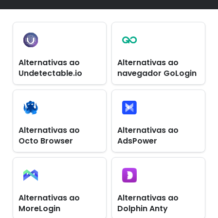
Alternativas ao
Alternativas ao
Undetectable.io
navegador GoLogin
Alternativas ao
Alternativas ao
Octo Browser
AdsPower
Alternativas ao
Alternativas ao
MoreLogin
Dolphin Anty