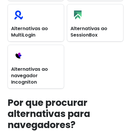
Alternativas ao
Alternativas ao
MultiLogin
SessionBox
Alternativas ao
navegador
Incogniton
Por que procurar
alternativas para
navegadores?