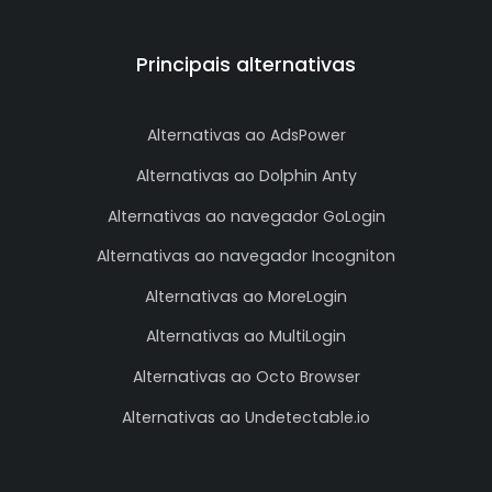
Principais alternativas
Alternativas ao AdsPower
Alternativas ao Dolphin Anty
Alternativas ao navegador GoLogin
Alternativas ao navegador Incogniton
Alternativas ao MoreLogin
Alternativas ao MultiLogin
Alternativas ao Octo Browser
Alternativas ao Undetectable.io