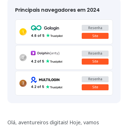
Principais navegadores em 2024
Resenha
1
4.6
of 5
Site
Resenha
2
4.2
of 5
Site
Resenha
3
4.2
of 5
Site
Olá, aventureiros digitais! Hoje, vamos