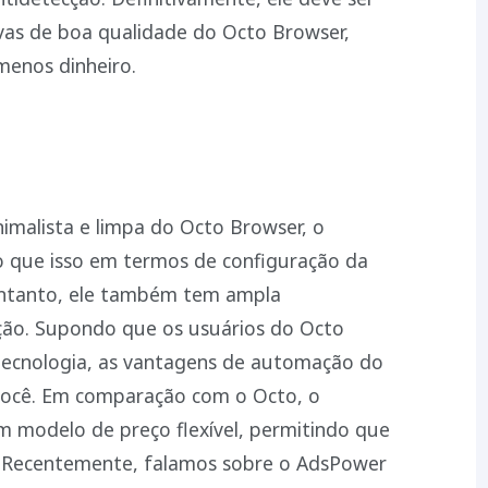
ivas de boa qualidade do Octo Browser,
menos dinheiro.
nimalista e limpa do Octo Browser, o
 que isso em termos de configuração da
 entanto, ele também tem ampla
ção. Supondo que os usuários do Octo
ecnologia, as vantagens de automação do
você. Em comparação com o Octo, o
 modelo de preço flexível, permitindo que
. Recentemente, falamos sobre o AdsPower