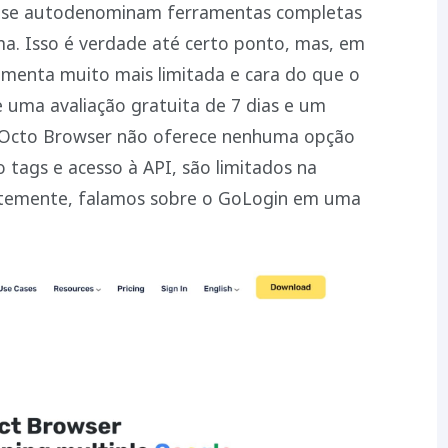
 se autodenominam ferramentas completas
ma. Isso é verdade até certo ponto, mas, em
menta muito mais limitada e cara do que o
 uma avaliação gratuita de 7 dias e um
 Octo Browser não oferece nenhuma opção
o tags e acesso à API, são limitados na
ntemente, falamos sobre o GoLogin em uma