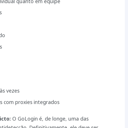
dividual quanto em equipe
s
do
s
 às vezes
s com proxies integrados
icto:
O GoLogin é, de longe, uma das
idetecção. Definitivamente, ele deve ser