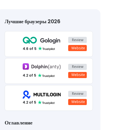
Лучшие браузеры 2026
Review
1
Website
4.6
of 5
Review
2
Website
4.2
of 5
Review
3
Website
4.2
of 5
Оглавление