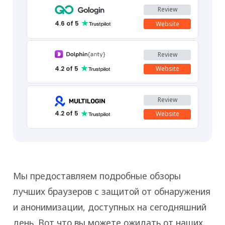
Review
1
4.6
of 5
Website
Review
2
4.2
of 5
Website
Review
3
4.2
of 5
Website
Мы предоставляем подробные обзоры
лучших браузеров с защитой от обнаружения
и анонимизации, доступных на сегодняшний
день. Вот что вы можете ожидать от наших